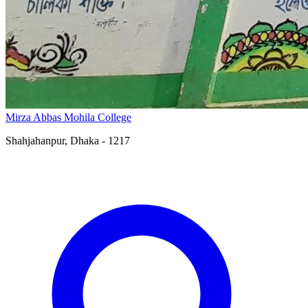
Mirza Abbas Mohila College
Shahjahanpur, Dhaka - 1217