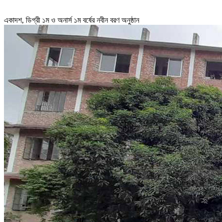
একাদশ, ডিগ্রী ১ম ও অনার্স ১ম বর্ষের নবীন বরণ অনুষ্ঠান