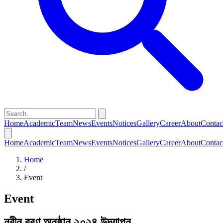
Home
Academic
Team
News
Events
Notices
Gallery
Career
About
Contac
Home
Academic
Team
News
Events
Notices
Gallery
Career
About
Contac
Home
/
Event
Event
নবীন বরণ অনুষ্ঠান ২০২৪ উদযাপন