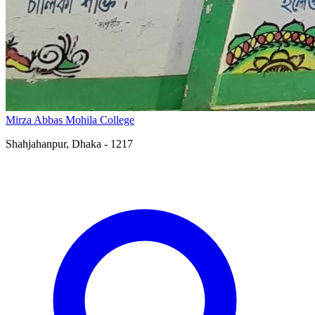
Mirza Abbas Mohila College
Shahjahanpur, Dhaka - 1217