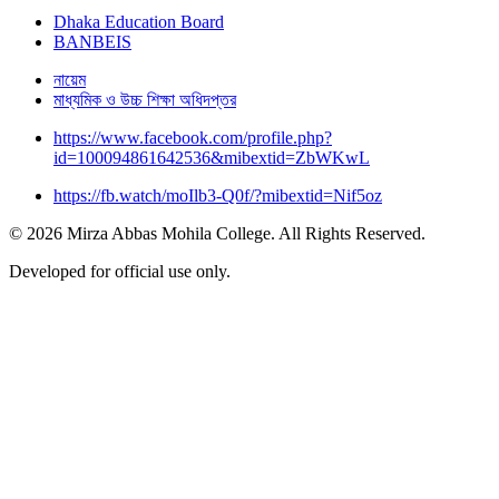
Dhaka Education Board
BANBEIS
নায়েম
মাধ্যমিক ও উচ্চ শিক্ষা অধিদপ্তর
https://www.facebook.com/profile.php?
id=100094861642536&mibextid=ZbWKwL
https://fb.watch/moIlb3-Q0f/?mibextid=Nif5oz
© 2026 Mirza Abbas Mohila College. All Rights Reserved.
Developed for official use only.