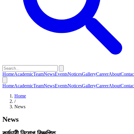
Home
Academic
Team
News
Events
Notices
Gallery
Career
About
Contac
Home
Academic
Team
News
Events
Notices
Gallery
Career
About
Contac
Home
/
News
News
কর্মচারী নিয়োগ বিজ্ঞপ্তি