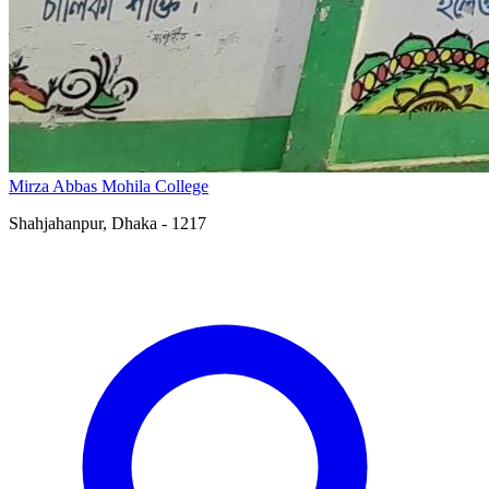
Mirza Abbas Mohila College
Shahjahanpur, Dhaka - 1217