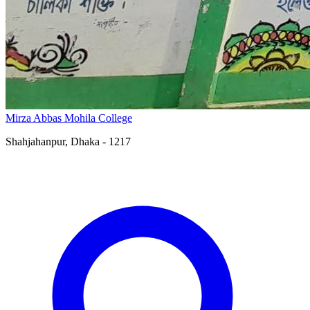
Mirza Abbas Mohila College
Shahjahanpur, Dhaka - 1217