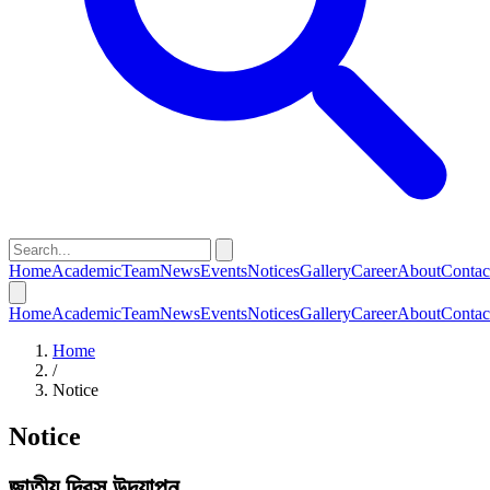
Home
Academic
Team
News
Events
Notices
Gallery
Career
About
Contac
Home
Academic
Team
News
Events
Notices
Gallery
Career
About
Contac
Home
/
Notice
Notice
জাতীয় দিবস উদযাপন