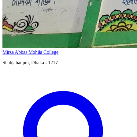
Mirza Abbas Mohila College
Shahjahanpur, Dhaka - 1217