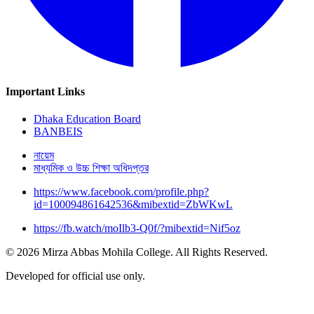
Important Links
Dhaka Education Board
BANBEIS
নায়েম
মাধ্যমিক ও উচ্চ শিক্ষা অধিদপ্তর
https://www.facebook.com/profile.php?
id=100094861642536&mibextid=ZbWKwL
https://fb.watch/moIlb3-Q0f/?mibextid=Nif5oz
© 2026 Mirza Abbas Mohila College. All Rights Reserved.
Developed for official use only.