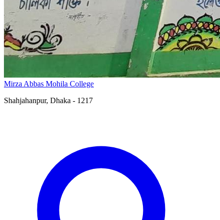
Mirza Abbas Mohila College
Shahjahanpur, Dhaka - 1217